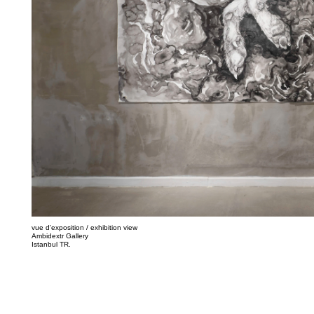
vue d'exposition / exhibition view
Ambidextr Gallery
Istanbul TR.