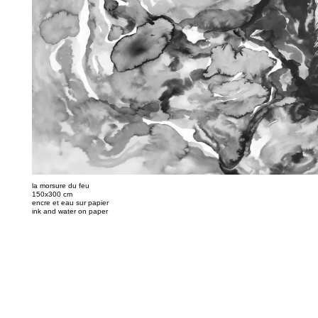
la morsure du feu
150x300 cm
encre et eau sur papier
ink and water on paper