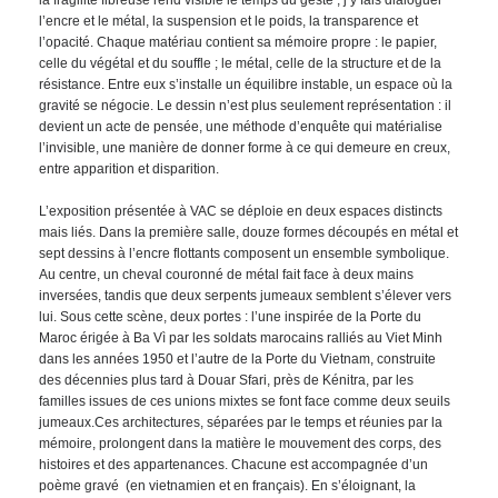
la fragilité fibreuse rend visible le temps du geste ; j’y fais dialoguer
l’encre et le métal, la suspension et le poids, la transparence et
l’opacité. Chaque matériau contient sa mémoire propre : le papier,
celle du végétal et du souffle ; le métal, celle de la structure et de la
résistance. Entre eux s’installe un équilibre instable, un espace où la
gravité se négocie.
Le dessin n’est plus seulement représentation : il
devient un acte de pensée, une méthode d’enquête qui matérialise
l’invisible, une manière de donner forme à ce qui demeure en creux,
entre apparition et disparition.
L’exposition présentée à VAC se déploie en deux espaces distincts
mais liés. Dans la première salle, douze formes découpés en métal et
sept dessins à l’encre flottants composent un ensemble symbolique.
Au centre, un cheval couronné de métal fait face à deux mains
inversées, tandis que deux serpents jumeaux semblent s’élever vers
lui. Sous cette scène, deux portes :
l’une inspirée de la Porte du
Maroc érigée à Ba Vì par les soldats marocains ralliés au Viet Minh
dans les années 1950 et l’autre de la Porte du Vietnam, construite
des décennies plus tard à Douar Sfari, près de Kénitra, par les
familles issues de ces unions mixtes se font face comme deux seuils
jumeaux.Ces architectures, séparées par le temps et réunies par la
mémoire, prolongent dans la matière le mouvement des corps, des
histoires et des appartenances. Chacune est accompagnée d’un
poème gravé (en vietnamien et en français). En s’éloignant, la