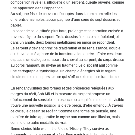
composition révèle la silhouette d’un serpent, gueule ouverte, comme
une apparition dans l’apparition.
Au sol, une frise de chevaux découpés dans l’aluminium relie les
différents ensembles, accompagnée d’une série de sept dessins sur
papier.
La seconde salle, située plus haut, prolonge cette narration croisée à
travers la figure du serpent. Trois dessins à l’encre se déploient, et
dans un angle, deux formes métalliques en miroir se répondent.
Le serpent y devient principe d’altération et de renaissance, double
du cheval et métaphore de la transformation du récit. Entre ces deux
espaces, un dialogue se tisse : du cheval au serpent, du corps dressé
au corps rampant, du mythe au fragment.
Le dispositif agit comme
une cartographie symbolique, un champ d’énergies où le regard
circule entre ce qui persiste, ce qui s’efface et ce qui se transforme.
En rendant visibles des formes et des présences reléguées aux
marges du récit, Anh Mã et la morsure du serpent propose un
déplacement du sensible : un espace où ce qui était muet ou invisible
trouve une nouvelle possibilité d’être perçu, d’être entendu.
À travers
ce cycle, le dessin se redéfinit comme une forme de pensée, une
manière de faire apparaître le mythe non comme une illusion, mais
comme une autre modalité du vrai.
Some stories hide within the folds of History. They survive as
fragments in the memory of a few, then vanish with them into the