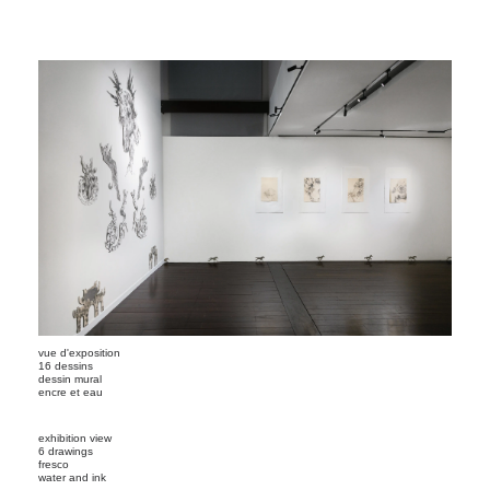
vue d'exposition
16 dessins
dessin mural
encre et eau
exhibition view
6 drawings
fresco
water and ink