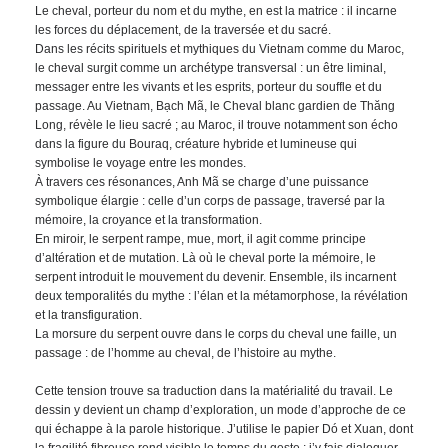
Le cheval, porteur du nom et du mythe, en est la matrice : il incarne
les forces du déplacement, de la traversée et du sacré.
Dans les récits spirituels et mythiques du Vietnam comme du Maroc,
le cheval surgit comme un archétype transversal : un être liminal,
messager entre les vivants et les esprits, porteur du souffle et du
passage. Au Vietnam, Bạch Mã, le Cheval blanc gardien de Thăng
Long, révèle le lieu sacré ; au Maroc, il trouve notamment son écho
dans la figure du Bouraq, créature hybride et lumineuse qui
symbolise le voyage entre les mondes.
À travers ces résonances, Anh Mã se charge d’une puissance
symbolique élargie : celle d’un corps de passage, traversé par la
mémoire, la croyance et la transformation.
En miroir, le serpent rampe, mue, mort, il agit comme principe
d’altération et de mutation. Là où le cheval porte la mémoire, le
serpent introduit le mouvement du devenir. Ensemble, ils incarnent
deux temporalités du mythe : l’élan et la métamorphose, la révélation
et la transfiguration.
La morsure du serpent ouvre dans le corps du cheval une faille, un
passage : de l’homme au cheval, de l’histoire au mythe.
Cette tension trouve sa traduction dans la matérialité du travail. Le
dessin y devient un champ d’exploration, un mode d’approche de ce
qui échappe à la parole historique. J’utilise le papier Dó et Xuan, dont