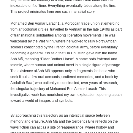
inexorable drift of time. Everything eventually fades along the line.
This project originates from one such interstitial story.
Mohamed Ben Aomar Larach1, a Moroccan trade unionist emerging
from anticolonial circles, travelled to Vietnam in the late 1940s as part
of transnational solidarities among liberation movements. He was
welcomed by the Viet Minh, where he worked to rally North African
soldiers conscripted by the French colonial army, before eventually
becoming a general. It is said that Ho Chi Minh gave him the name
Anh Mã, meaning “Elder Brother Horse”. A name both fraternal and
totemic, where human and animal meet in a single figure of passage.
The existence of Anh Mã appears only in fragments for those who
seek it out: a few oral accounts, scattered memories, and a book by
Abdallah Saaf, who patiently reconstructed, over years of research,
the singular trajectory of Mohamed Ben Aomar Larach. This
investigative work has nourished my own exploration, opening a path
toward a world of images and symbols.
By approaching this trajectory as an interstitial space between
memory and erasure, Anh Mã and the Serpent’s Bite reflects on the
ways fiction can act as a site of reappearance, where history and