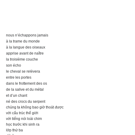
nous n’échappons jamais
à la trame du monde
à la langue des oiseaux
apprise avant de naître
la troisième couche
son écho
le cheval se relèvera
entre les portes
dans le frottement des os
de la salive et du métal
et d’un chant
né des crocs du serpent
chúng ta không bao giờ thoát được
với cấu trúc thế giới
với tiếng nói loài chim
học trước khi sinh ra
lớp thứ ba