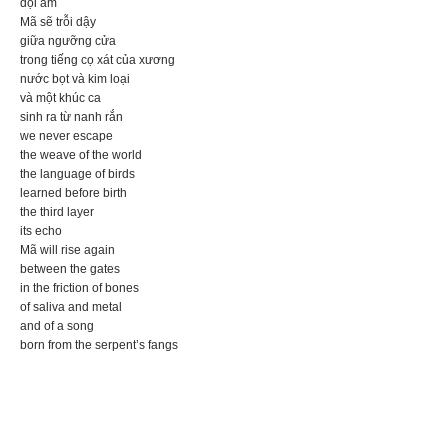
dội âm
Mã sẽ trỗi dậy
giữa ngưỡng cửa
trong tiếng cọ xát của xương
nước bọt và kim loại
và một khúc ca
sinh ra từ nanh rắn
we never escape
the weave of the world
the language of birds
learned before birth
the third layer
its echo
Mã will rise again
between the gates
in the friction of bones
of saliva and metal
and of a song
born from the serpent’s fangs