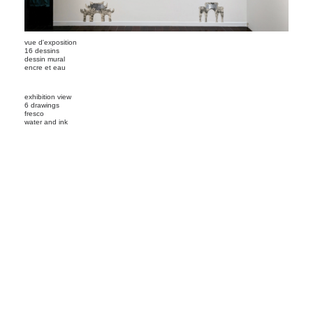
vue d'exposition
16 dessins
dessin mural
encre et eau
exhibition view
6 drawings
fresco
water and ink