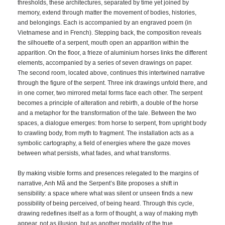
thresholds, these architectures, separated by time yet joined by
memory, extend through matter the movement of bodies, histories,
and belongings. Each is accompanied by an engraved poem (in
Vietnamese and in French). Stepping back, the composition reveals
the silhouette of a serpent, mouth open an apparition within the
apparition. On the floor, a frieze of aluminium horses links the different
elements, accompanied by a series of seven drawings on paper.
The second room, located above, continues this intertwined narrative
through the figure of the serpent. Three ink drawings unfold there, and
in one corner, two mirrored metal forms face each other. The serpent
becomes a principle of alteration and rebirth, a double of the horse
and a metaphor for the transformation of the tale. Between the two
spaces, a dialogue emerges: from horse to serpent, from upright body
to crawling body, from myth to fragment. The installation acts as a
symbolic cartography, a field of energies where the gaze moves
between what persists, what fades, and what transforms.
By making visible forms and presences relegated to the margins of
narrative, Anh Mã and the Serpent’s Bite proposes a shift in
sensibility: a space where what was silent or unseen finds a new
possibility of being perceived, of being heard. Through this cycle,
drawing redefines itself as a form of thought, a way of making myth
appear, not as illusion, but as another modality of the true.