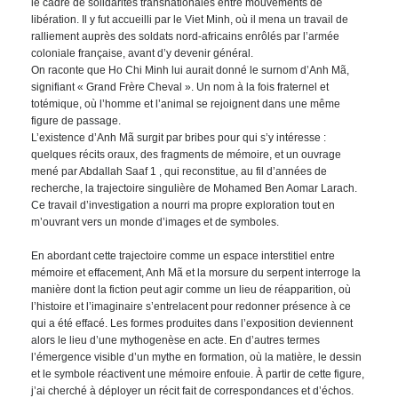
le cadre de solidarités transnationales entre mouvements de
libération. Il y fut accueilli par le Viet Minh, où il mena un travail de
ralliement auprès des soldats nord-africains enrôlés par l’armée
coloniale française, avant d’y devenir général.
On raconte que Ho Chi Minh lui aurait donné le surnom d’Anh Mã,
signifiant « Grand Frère Cheval ». Un nom à la fois fraternel et
totémique, où l’homme et l’animal se rejoignent dans une même
figure de passage.
L’existence d’Anh Mã surgit par bribes pour qui s’y intéresse :
quelques récits oraux, des fragments de mémoire, et un ouvrage
mené par Abdallah Saaf 1 , qui reconstitue, au fil d’années de
recherche, la trajectoire singulière de Mohamed Ben Aomar Larach.
Ce travail d’investigation a nourri ma propre exploration tout en
m’ouvrant vers un monde d’images et de symboles.
En abordant cette trajectoire comme un espace interstitiel entre
mémoire et effacement, Anh Mã et la morsure du serpent interroge la
manière dont la fiction peut agir comme un lieu de réapparition, où
l’histoire et l’imaginaire s’entrelacent pour redonner présence à ce
qui a été effacé. Les formes produites dans l’exposition deviennent
alors le lieu d’une mythogenèse en acte. En d’autres termes
l’émergence visible d’un mythe en formation, où la matière, le dessin
et le symbole réactivent une mémoire enfouie. À partir de cette figure,
j’ai cherché à déployer un récit fait de correspondances et d’échos.