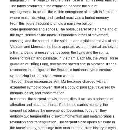
imagination intertwine to restore presence to what has been effaced.
The forms produced in the exhibition become the site of
mythogenesis in action: the visible emergence of a myth in formation,
where matter, drawing, and symbol reactivate a buried memory.
From this figure, I sought to unfold a narrative built on
correspondences and echoes. The horse, bearer of the name and of
the myth, serves as the matrix. It embodies forces of movement,
crossing, and the sacred. In the spiritual and mythic narratives of both
Vietnam and Morocco, the horse appears as a transversal archetype:
a liminal being, a messenger between the living and the spirits,
bearer of breath and passage. In Vietnam, Bạch Mã, the White Horse
guardian of Thăng Long, reveals the sacred site; in Morocco, it finds
resonance in the figure of the Bouraq, a luminous hybrid creature
symbolizing the journey between worlds.
Through these resonances, Anh Mã becomes charged with an
expanded symbolic power : that of a body of passage, traversed by
memory, belief, and transformation.
In contrast, the serpent crawls, sheds, dies; it acts as a principle of
alteration and metamorphosis. If the horse carries memory, the
serpent introduces the movement of becoming. Together, they
embody two temporalities of myth: momentum and metamorphosis,
revelation and transfiguration. The serpent’s bite opens a fissure in
the horse’s body, a passage from man to horse, from history to myth.