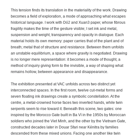
This tension finds its translation in the materiality of the work. Drawing
becomes a field of exploration, a mode of approaching what escapes
historical language. I work with Dó2 and Xuan3 paper, whose fibrous
fragility makes the time of the gesture visible; I set ink and metal,
suspension and weight, transparency and opacity in dialogue. Each
material holds its own memory: paper carries that of the plant and of
breath; metal that of structure and resistance. Between them unfolds
an unstable equilibrium, a space where gravity is negotiated. Drawing
is no longer mere representation: it becomes a mode of thought, a
method of inquiry giving form to the invisible, a way of shaping what
remains hollow, between appearance and disappearance.
The exhibition presented at VAC unfolds across two distinct yet
interconnected spaces. In the first room, twelve cut-metal forms and
seven floating ink drawings create a symbolic constellation. At the
centre, a metal-crowned horse faces two inverted hands, while twin
serpents seem to rise toward it. Beneath this scene, two gates: one
inspired by the Morocco Gate built in Ba Vì in the 1950s by Moroccan
soldiers who joined the Viet Minh, and the other by the Vietnam Gate,
constructed decades later in Douar Sfari near Kénitra by families
descended from these mixed unions. Facing one another like twin