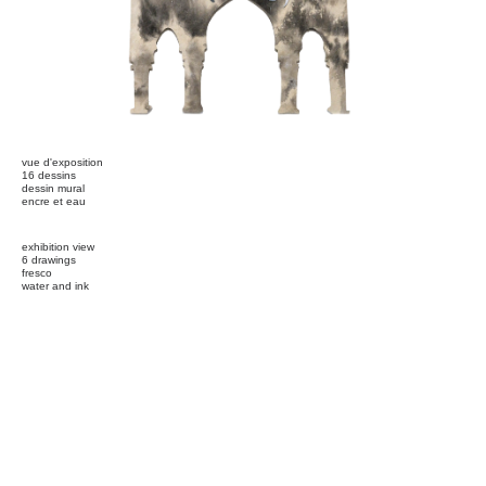
vue d'exposition
16 dessins
dessin mural
encre et eau
exhibition view
6 drawings
fresco
water and ink